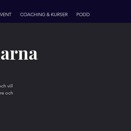
EVENT
COACHING & KURSER
PODD
larna
ch vill
are och