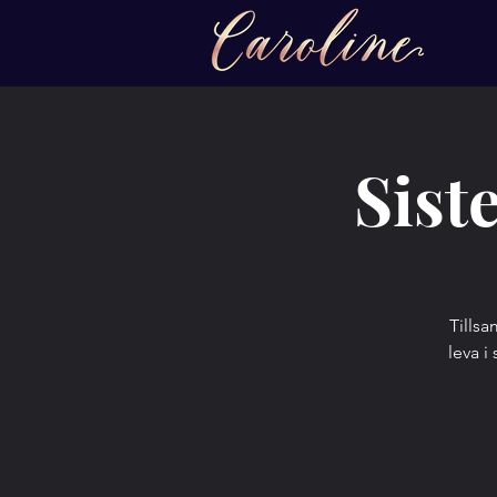
Sist
Tillsa
leva i