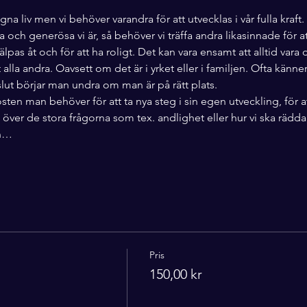
egna liv men vi behöver varandra för att utvecklas i vår fulla kraft
och generösa vi är, så behöver vi träffa andra likasinnade för at
jälpas åt och för att ha roligt. Det kan vara ensamt att alltid vara
 alla andra. Oavsett om det är i yrket eller i familjen. Ofta kän
slut börjar man undra om man är på rätt plats.  
osten man behöver för att ta nya steg i sin egen utveckling, för a
ra över de stora frågorna som tex. andlighet eller hur vi ska rädda
en…
Pris
150,00 kr