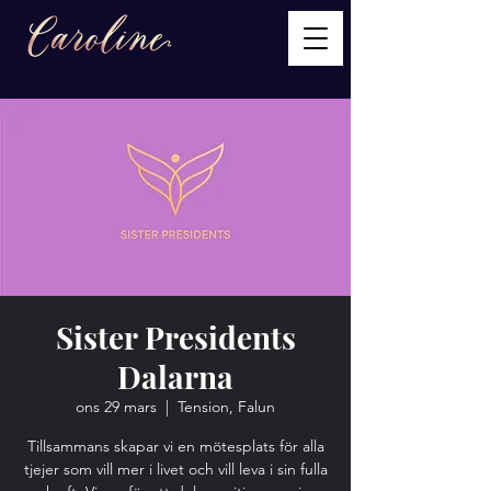
Sister Presidents
Dalarna
ons 29 mars
  |  
Tension, Falun
Tillsammans skapar vi en mötesplats för alla
tjejer som vill mer i livet och vill leva i sin fulla