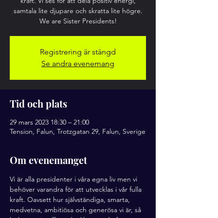
kraft. Vi ses för att dela positiv energi,
samtala lite djupare och skratta lite högre.
We are Sister Presidents!
Registrering är stängd
Se andra evenemang
Tid och plats
29 mars 2023 18:30 – 21:00
Tension, Falun, Trotzgatan 29, Falun, Sverige
Om evenemanget
Vi är alla presidenter i våra egna liv men vi 
behöver varandra för att utvecklas i vår fulla 
kraft. Oavsett hur självständiga, smarta, 
medvetna, ambitiösa och generösa vi är, så 